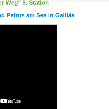
r-Weg" 9. Station
d Petrus am See in Galiläa