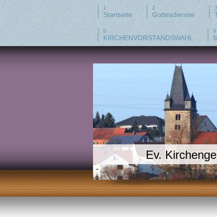
Startseite
Gottesdienste
KIRCHENVORSTANDSWAHL
M
Ev. Kircheng