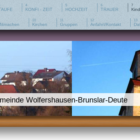
TAUFE
KONFI - ZEIT
HOCHZEIT
TRAUER
Kind
itmachen
Kirchen
Gruppen
Anfahrt/Kontakt
Da
emeinde Wolfershausen-Brunslar-Deute