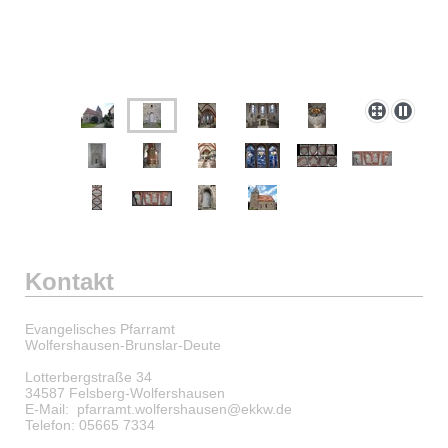
Kontakt
Evangelisches Pfarramt
Wolfershausen-Brunslar-Deute
Lotterbergstraße 34
34587 Felsberg-Wolfershausen
E-Mail: pfarramt.wolfershausen@ekkw.de
Telefon: 05665 7334